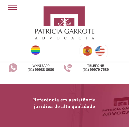
WHATSAPP
TELEFONE
(61)
99988-8080
(61)
99979 7589