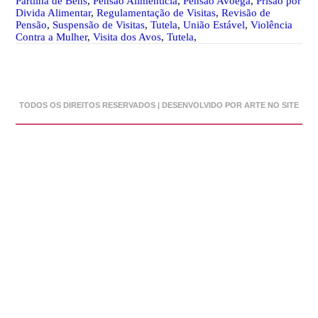
Partilha de Bens
,
Pensão Alimenticia
,
Pensão Avoega
,
Prisão por
Divida Alimentar
,
Regulamentação de Visitas
,
Revisão de
Pensão
,
Suspensão de Visitas
,
Tutela
,
União Estável
,
Violência
Contra a Mulher
,
Visita dos Avos
,
Tutela
,
TODOS OS DIREITOS RESERVADOS | DESENVOLVIDO POR ARTE NO SITE