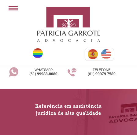
WHATSAPP
TELEFONE
(61)
99988-8080
(61)
99979 7589