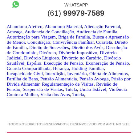
WHATSAPP
(61)
99979-7589
Abandono Afetivo
,
Abandono Material
,
Alienação Parental
,
Ameaça
,
Audiencia de Conciliação
,
Audiencia de Família
,
Autorização para Viagem
,
Briga de Família
,
Busca e Apreensão
de Menor
,
Conciliação
,
Convivência Famíliar
,
Curatela
,
Direito
de Família
,
Direito de Sucessões
,
Direito dos Avós
,
Dissolução
de Condomínio
,
Divórcio
,
Divórcio Impositivo
,
Divórcio
Judicial
,
Divórcio Litigioso
,
Divórcio no Cartório
,
Divórcio
Saudável
,
Espólio
,
Execução de Pensão
,
Exoneração de Pensão
,
Guarda Compartilhada
,
Herança
,
Holding Familiar
,
Incapacidade Civil
,
Interdição
,
Inventário
,
Oferta de Alimentos
,
Partilha de Bens
,
Pensão Alimenticia
,
Pensão Avoega
,
Prisão por
Divida Alimentar
,
Regulamentação de Visitas
,
Revisão de
Pensão
,
Suspensão de Visitas
,
Tutela
,
União Estável
,
Violência
Contra a Mulher
,
Visita dos Avos
,
Tutela
,
TODOS OS DIREITOS RESERVADOS | DESENVOLVIDO POR ARTE NO SITE