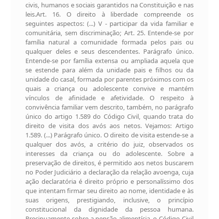
civis, humanos e sociais garantidos na Constituição e nas
leis.Art. 16. O direito à liberdade compreende os
seguintes aspectos: (...) V - participar da vida familiar e
comunitária, sem discriminação; Art. 25. Entende-se por
família natural a comunidade formada pelos pais ou
qualquer deles e seus descendentes. Parágrafo único.
Entende-se por família extensa ou ampliada aquela que
se estende para além da unidade pais e filhos ou da
unidade do casal, formada por parentes próximos com os
quais a criança ou adolescente convive e mantém
vínculos de afinidade e afetividade. O respeito à
convivência familiar vem descrito, também, no parágrafo
único do artigo 1.589 do Código Civil, quando trata do
direito de visita dos avós aos netos. Vejamos: Artigo
1.589. (...) Parágrafo único. O direito de visita estende-se a
qualquer dos avós, a critério do juiz, observados os
interesses da criança ou do adolescente. Sobre a
preservação de direitos, é permitido aos netos buscarem
no Poder Judiciário a declaração da relação avoenga, cuja
ação declaratória é direito próprio e personalíssimo dos
que intentam firmar seu direito ao nome, identidade e às
suas origens, prestigiando, inclusive, o princípio
constitucional da dignidade da pessoa humana.
Precipuamente sobre a pensão alimentícia, o Código Civil