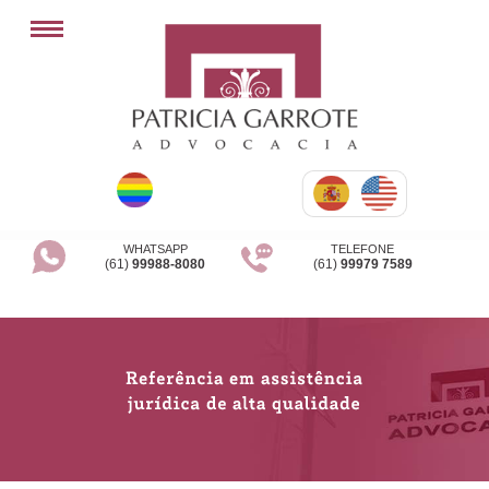
WHATSAPP
TELEFONE
(61)
99988-8080
(61)
99979 7589