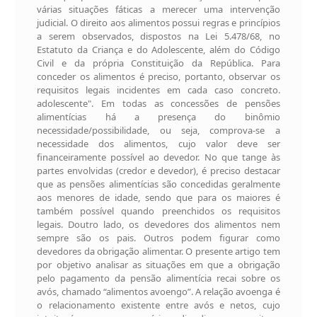
várias situações fáticas a merecer uma intervenção
judicial. O direito aos alimentos possui regras e princípios
a serem observados, dispostos na Lei 5.478/68, no
Estatuto da Criança e do Adolescente, além do Código
Civil e da própria Constituição da República. Para
conceder os alimentos é preciso, portanto, observar os
requisitos legais incidentes em cada caso concreto.
adolescente". Em todas as concessões de pensões
alimentícias há a presença do binômio
necessidade/possibilidade, ou seja, comprova-se a
necessidade dos alimentos, cujo valor deve ser
financeiramente possível ao devedor. No que tange às
partes envolvidas (credor e devedor), é preciso destacar
que as pensões alimentícias são concedidas geralmente
aos menores de idade, sendo que para os maiores é
também possível quando preenchidos os requisitos
legais. Doutro lado, os devedores dos alimentos nem
sempre são os pais. Outros podem figurar como
devedores da obrigação alimentar. O presente artigo tem
por objetivo analisar as situações em que a obrigação
pelo pagamento da pensão alimentícia recai sobre os
avós, chamado “alimentos avoengo”. A relação avoenga é
o relacionamento existente entre avós e netos, cujo