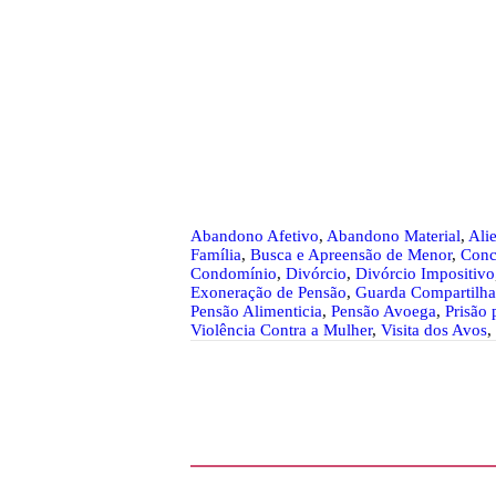
Abandono Afetivo
,
Abandono Material
,
Ali
Família
,
Busca e Apreensão de Menor
,
Conc
Condomínio
,
Divórcio
,
Divórcio Impositivo
Exoneração de Pensão
,
Guarda Compartilh
Pensão Alimenticia
,
Pensão Avoega
,
Prisão 
Violência Contra a Mulher
,
Visita dos Avos
,