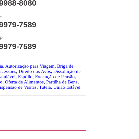
9988-8080
E
9979-7589
P
9979-7589
ia
,
Autorização para Viagem
,
Briga de
Sucessões
,
Direito dos Avós
,
Dissolução de
Saudável
,
Espólio
,
Execução de Pensão
,
io
,
Oferta de Alimentos
,
Partilha de Bens
,
uspensão de Visitas
,
Tutela
,
União Estável
,