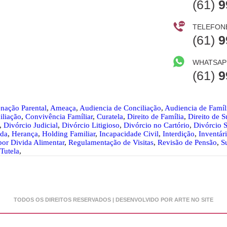
(61)
9
TELEFON
(61)
9
WHATSAP
(61)
9
enação Parental
,
Ameaça
,
Audiencia de Conciliação
,
Audiencia de Famíl
iliação
,
Convivência Famíliar
,
Curatela
,
Direito de Família
,
Direito de 
,
Divórcio Judicial
,
Divórcio Litigioso
,
Divórcio no Cartório
,
Divórcio 
ada
,
Herança
,
Holding Familiar
,
Incapacidade Civil
,
Interdição
,
Inventár
por Divida Alimentar
,
Regulamentação de Visitas
,
Revisão de Pensão
,
S
Tutela
,
TODOS OS DIREITOS RESERVADOS | DESENVOLVIDO POR ARTE NO SITE