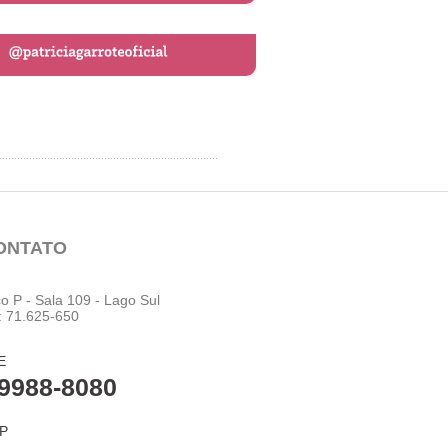
ONTATO
co P - Sala 109 - Lago Sul
: 71.625-650
E
9988-8080
P