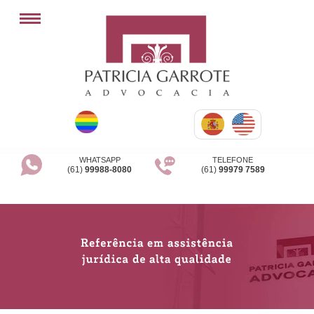
WHATSAPP
TELEFONE
(61)
99988-8080
(61)
99979 7589