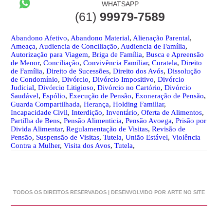
WHATSAPP
(61)
99979-7589
Abandono Afetivo
,
Abandono Material
,
Alienação Parental
,
Ameaça
,
Audiencia de Conciliação
,
Audiencia de Família
,
Autorização para Viagem
,
Briga de Família
,
Busca e Apreensão
de Menor
,
Conciliação
,
Convivência Famíliar
,
Curatela
,
Direito
de Família
,
Direito de Sucessões
,
Direito dos Avós
,
Dissolução
de Condomínio
,
Divórcio
,
Divórcio Impositivo
,
Divórcio
Judicial
,
Divórcio Litigioso
,
Divórcio no Cartório
,
Divórcio
Saudável
,
Espólio
,
Execução de Pensão
,
Exoneração de Pensão
,
Guarda Compartilhada
,
Herança
,
Holding Familiar
,
Incapacidade Civil
,
Interdição
,
Inventário
,
Oferta de Alimentos
,
Partilha de Bens
,
Pensão Alimenticia
,
Pensão Avoega
,
Prisão por
Divida Alimentar
,
Regulamentação de Visitas
,
Revisão de
Pensão
,
Suspensão de Visitas
,
Tutela
,
União Estável
,
Violência
Contra a Mulher
,
Visita dos Avos
,
Tutela
,
TODOS OS DIREITOS RESERVADOS | DESENVOLVIDO POR ARTE NO SITE