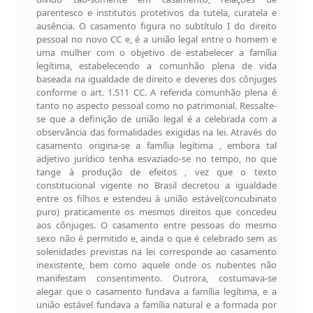
parentesco e institutos protetivos da tutela, curatela e
ausência. O casamento figura no subtítulo I do direito
pessoal no novo CC e, é a união legal entre o homem e
uma mulher com o objetivo de estabelecer a família
legítima, estabelecendo a comunhão plena de vida
baseada na igualdade de direito e deveres dos cônjuges
conforme o art. 1.511 CC. A referida comunhão plena é
tanto no aspecto pessoal como no patrimonial. Ressalte-
se que a definição de união legal é a celebrada com a
observância das formalidades exigidas na lei. Através do
casamento origina-se a família legítima , embora tal
adjetivo jurídico tenha esvaziado-se no tempo, no que
tange à produção de efeitos , vez que o texto
constitucional vigente no Brasil decretou a igualdade
entre os filhos e estendeu à união estável(concubinato
puro) praticamente os mesmos direitos que concedeu
aos cônjuges. O casamento entre pessoas do mesmo
sexo não é permitido e, ainda o que é celebrado sem as
solenidades previstas na lei corresponde ao casamento
inexistente, bem como aquele onde os nubentes não
manifestam consentimento. Outrora, costumava-se
alegar que o casamento fundava a família legítima, e a
união estável fundava a família natural e a formada por