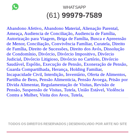
WHATSAPP
(61)
99979-7589
Abandono Afetivo
,
Abandono Material
,
Alienação Parental
,
Ameaça
,
Audiencia de Conciliação
,
Audiencia de Família
,
Autorização para Viagem
,
Briga de Família
,
Busca e Apreensão
de Menor
,
Conciliação
,
Convivência Famíliar
,
Curatela
,
Direito
de Família
,
Direito de Sucessões
,
Direito dos Avós
,
Dissolução
de Condomínio
,
Divórcio
,
Divórcio Impositivo
,
Divórcio
Judicial
,
Divórcio Litigioso
,
Divórcio no Cartório
,
Divórcio
Saudável
,
Espólio
,
Execução de Pensão
,
Exoneração de Pensão
,
Guarda Compartilhada
,
Herança
,
Holding Familiar
,
Incapacidade Civil
,
Interdição
,
Inventário
,
Oferta de Alimentos
,
Partilha de Bens
,
Pensão Alimenticia
,
Pensão Avoega
,
Prisão por
Divida Alimentar
,
Regulamentação de Visitas
,
Revisão de
Pensão
,
Suspensão de Visitas
,
Tutela
,
União Estável
,
Violência
Contra a Mulher
,
Visita dos Avos
,
Tutela
,
TODOS OS DIREITOS RESERVADOS | DESENVOLVIDO POR ARTE NO SITE