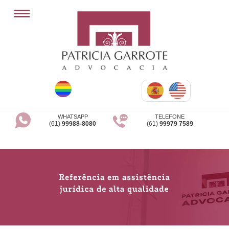
WHATSAPP
TELEFONE
(61)
99988-8080
(61)
99979 7589