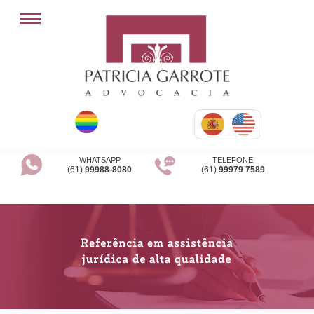
WHATSAPP
TELEFONE
(61)
99988-8080
(61)
99979 7589