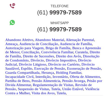
TELEFONE
(61)
99979-7589
WHATSAPP
(61)
99979-7589
Abandono Afetivo
,
Abandono Material
,
Alienação Parental
,
Ameaça
,
Audiencia de Conciliação
,
Audiencia de Família
,
Autorização para Viagem
,
Briga de Família
,
Busca e Apreensão
de Menor
,
Conciliação
,
Convivência Famíliar
,
Curatela
,
Direito
de Família
,
Direito de Sucessões
,
Direito dos Avós
,
Dissolução
de Condomínio
,
Divórcio
,
Divórcio Impositivo
,
Divórcio
Judicial
,
Divórcio Litigioso
,
Divórcio no Cartório
,
Divórcio
Saudável
,
Espólio
,
Execução de Pensão
,
Exoneração de Pensão
,
Guarda Compartilhada
,
Herança
,
Holding Familiar
,
Incapacidade Civil
,
Interdição
,
Inventário
,
Oferta de Alimentos
,
Partilha de Bens
,
Pensão Alimenticia
,
Pensão Avoega
,
Prisão por
Divida Alimentar
,
Regulamentação de Visitas
,
Revisão de
Pensão
,
Suspensão de Visitas
,
Tutela
,
União Estável
,
Violência
Contra a Mulher
,
Visita dos Avos
,
Tutela
,